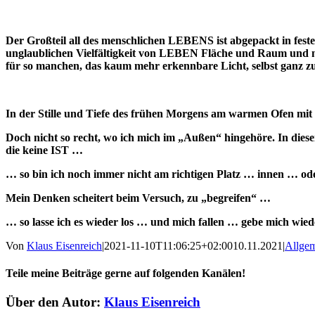
Der Großteil all des menschlichen LEBENS ist abgepackt in feste
unglaublichen Vielfältigkeit von LEBEN Fläche und Raum und 
für so manchen, das kaum mehr erkennbare Licht, selbst ganz z
In der Stille und Tiefe des frühen Morgens am warmen Ofen mit 
Doch nicht so recht, wo ich mich im „Außen“ hingehöre. In dies
die keine IST …
… so bin ich noch immer nicht am richtigen Platz … innen … o
Mein Denken scheitert beim Versuch, zu „begreifen“ …
… so lasse ich es wieder los … und mich fallen … gebe mich wie
Von
Klaus Eisenreich
|
2021-11-10T11:06:25+02:00
10.11.2021
|
Allge
Teile meine Beiträge gerne auf folgenden Kanälen!
Facebook
X
Pinterest
E-
Über den Autor:
Klaus Eisenreich
Mail