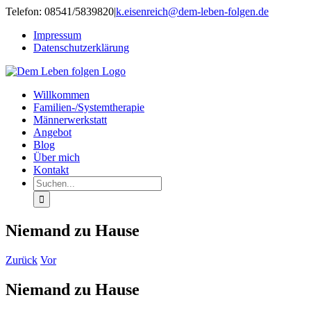
Zum
Telefon: 08541/5839820
|
k.eisenreich@dem-leben-folgen.de
Inhalt
Impressum
springen
Datenschutzerklärung
Willkommen
Familien-/Systemtherapie
Männerwerkstatt
Angebot
Blog
Über mich
Kontakt
Suche
nach:
Niemand zu Hause
Zurück
Vor
Niemand zu Hause