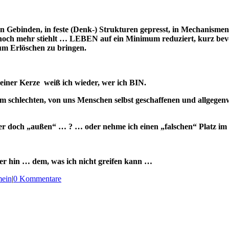
n Gebinden, in feste (Denk-) Strukturen gepresst, in Mechanismen
noch mehr stiehlt … LEBEN auf ein Minimum reduziert, kurz bev
um Erlöschen zu bringen.
einer Kerze weiß ich wieder, wer ich BIN.
em schlechten, von uns Menschen selbst geschaffenen und allgegen
der doch „außen“ … ? … oder nehme ich einen „falschen“ Platz i
der hin … dem, was ich nicht greifen kann …
mein
|
0 Kommentare