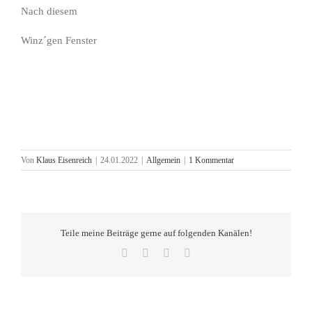
Nach diesem
Winz´gen Fenster
Von
Klaus Eisenreich
|
24.01.2022
|
Allgemein
|
1 Kommentar
Teile meine Beiträge gerne auf folgenden Kanälen!
Facebook
X
Pinterest
E-
Mail