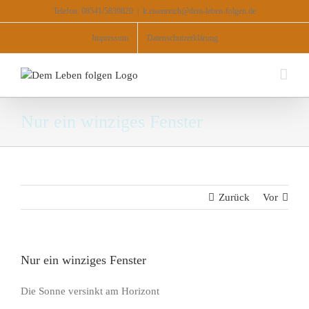
Zum
Telefon: 08541/5839820
|
k.eisenreich@dem-leben-folgen.de
Inhalt
springen
Impressum
Datenschutzerklärung
Nur ein winziges Fenster
Zurück
Vor
Nur ein winziges Fenster
Die Sonne versinkt am Horizont