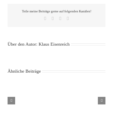
Teile meine Beiträge gerne auf folgenden Kanälen!
Facebook
X
Pinterest
E-
Mail
Über den Autor:
Klaus Eisenreich
Ähnliche Beiträge
Liebe
ist
wie