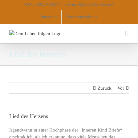
Zum
Telefon: 08541/5839820
|
k.eisenreich@dem-leben-folgen.de
Inhalt
springen
Impressum
Datenschutzerklärung
Lied des Herzens
Zurück
Vor
Lied des Herzens
Irgendwann in einer Hochphase der „Inneren Kind Briefe“
erschrak ich, als ich erkannte, dass viele Menschen das