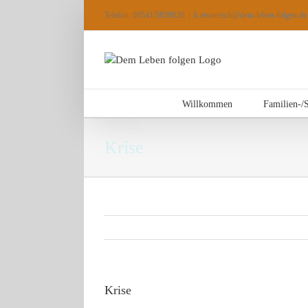
Zum
Telefon: 08541/5839820
|
k.eisenreich@dem-leben-folgen.de
Inhalt
springen
Willkommen
Familien-/
Krise
Krise