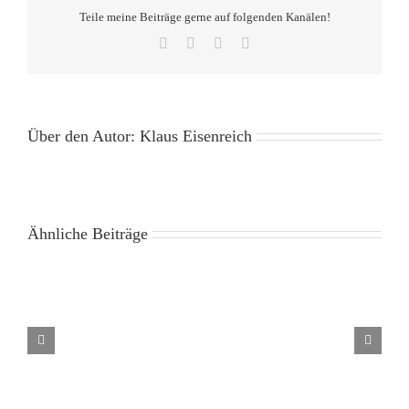
Teile meine Beiträge gerne auf folgenden Kanälen!
Facebook
X
Pinterest
E-
Mail
Über den Autor:
Klaus Eisenreich
Ähnliche Beiträge
Seminar:
Frag
Im
´einen
Kraftfeld
Baum
des
und
Kreises
Du
kriegst