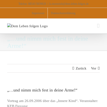
Zum
Telefon: 08541/5839820
|
k.eisenreich@dem-leben-folgen.de
Inhalt
springen
Impressum
Datenschutzerklärung
„…und nimm mich fest in deine
Arme!“
Zurück
Vor
„…und nimm mich fest in deine Arme!“
Vortrag am 26.09.2006 über das „Innere Kind“. Veranstalter:
KEB Freyung