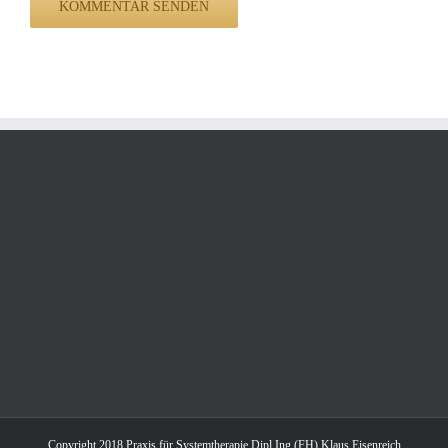
Copyright 2018 Praxis für Systemtherapie Dipl.Ing.(FH) Klaus Eisenreich