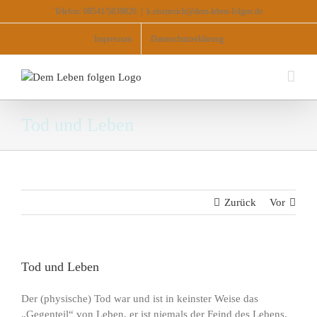
Zum
Telefon: 08541/5839820
|
k.eisenreich@dem-leben-folgen.de
Inhalt
springen
Impressum
Datenschutzerklärung
Tod und Leben
Zurück
Vor
Tod und Leben
Der (physische) Tod war und ist in keinster Weise das
„Gegenteil“ von Leben, er ist niemals der Feind des Lebens.