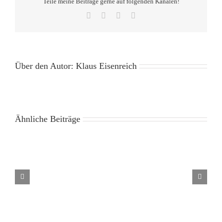
Teile meine Beiträge gerne auf folgenden Kanälen!
Facebook
X
Pinterest
E-
Mail
Über den Autor:
Klaus Eisenreich
Ähnliche Beiträge
Liebe
ist
wie
Luft