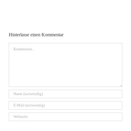
wie
Luft
Hinterlasse einen Kommentar
Kommentar