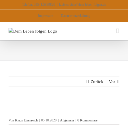
Zum
Telefon: 08541/5839820
|
k.eisenreich@dem-leben-folgen.de
Inhalt
springen
Impressum
Datenschutzerklärung
Zurück
Vor
Von
Klaus Eisenreich
|
05.10.2020
|
Allgemein
|
0 Kommentare