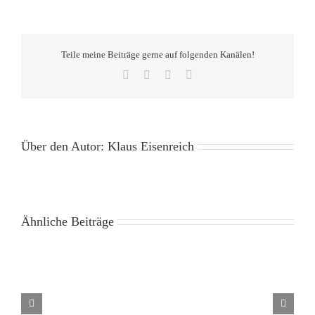
Teile meine Beiträge gerne auf folgenden Kanälen!
Facebook
X
Pinterest
E-
Mail
Über den Autor:
Klaus Eisenreich
Ähnliche Beiträge
Liebe
ist