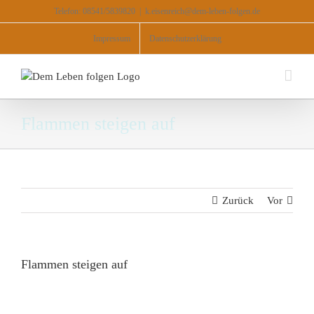
Zum
Telefon: 08541/5839820
|
k.eisenreich@dem-leben-folgen.de
Inhalt
springen
Impressum
Datenschutzerklärung
Flammen steigen auf
Zurück
Vor
Flammen steigen auf