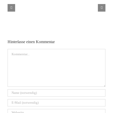
Liebe
ist
wie
Luft
Hinterlasse einen Kommentar
Kommentar