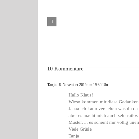
Liebe
ist
wie
Luft
10 Kommentare
Tanja
8. November 2015 um 19:36 Uhr
Hallo Klaus!
Wieso kommen mir diese Gedanken 
Jaaaa ich kann verstehen was du da 
aber es macht mich auch sehr ratlo
Muster…. es scheint mir völlig une
Viele Grüße
Tanja