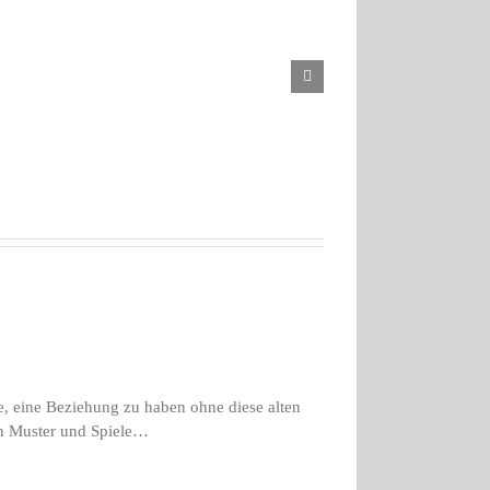
Der
Stamm
rugbild
in
mir
, eine Beziehung zu haben ohne diese alten
en Muster und Spiele…