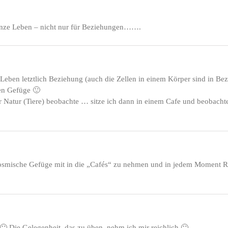
 ganze Leben – nicht nur für Beziehungen…….
ben letztlich Beziehung (auch die Zellen in einem Körper sind in Bezi
en Gefüge 🙂
eier Natur (Tiere) beobachte … sitze ich dann in einem Cafe und beobac
smische Gefüge mit in die „Cafés“ zu nehmen und in jedem Moment R
🙂 Die Gelegenheit, das zu üben, nehm ich mir reichlich 🙂