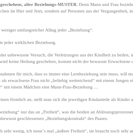
sgeschehens, alter Beziehungs-MUSTER
. Denn Mann und Frau beziehe
chen im Hier und Jetzt, sondern auf Personen aus der Vergangenheit, i
 weniger umfangreicher Alltag jeder „Beziehung“.
eits jeder wirklichen Beziehung.
ich der unbewusste Versuch, die Verletzungen aus der Kindheit zu heile
h wird keine Heilung geschehen, kommt nicht der bewusste Erwachsene d
nnahmen für mich, dass es immer eine Lernbeziehung sein muss, will m
als erwachsene Frau nicht „beliebig weitreichend“ mit einem Jungen 
end“ mit einem Mädchen eine Mann-Frau-Beziehung …
inen förmlich an, stellt man sich die jeweiligen Kindanteile als Kinder 
Beziehung“ nur das an „Freiheit“, was die beiden an Ablösungsprozessen
unbewusst geschlossenen „Beziehungskontrakt“ des Paares.
h sehr wenig, ich nenn´s mal „äußere Freiheit“, sie braucht noch sehr 