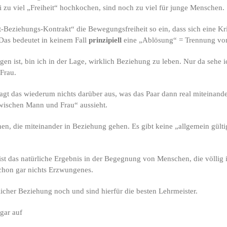
ei zu viel „Freiheit“ hochkochen, sind noch zu viel für junge Menschen.
-Beziehungs-Kontrakt“ die Bewegungsfreiheit so ein, dass sich eine Kri
Das bedeutet in keinem Fall
prinzipiell
eine „Ablösung“ = Trennung vom
en ist, bin ich in der Lage, wirklich Beziehung zu leben. Nur da sehe i
 Frau.
sagt das wiederum nichts darüber aus, was das Paar dann real miteinande
zwischen Mann und Frau“ aussieht.
en, die miteinander in Beziehung gehen. Es gibt keine „allgemein gült
ist das natürliche Ergebnis in der Begegnung von Menschen, die völlig im
hon gar nichts Erzwungenes.
licher Beziehung noch und sind hierfür die besten Lehrmeister.
gar auf