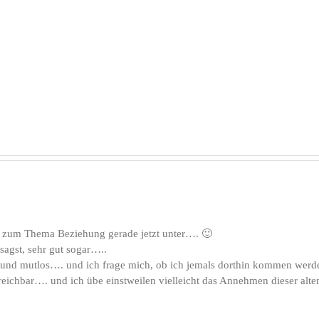
Das
Künstliche
Paradies
Intelligenz
T
…
…
zum Thema Beziehung gerade jetzt unter…. 🙂
sagst, sehr gut sogar…..
s und mutlos…. und ich frage mich, ob ich jemals dorthin kommen werde
rreichbar…. und ich übe einstweilen vielleicht das Annehmen dieser alt