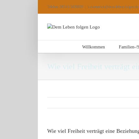
Zum
Telefon: 08541/5839820
|
k.eisenreich@dem-leben-folgen.de
Inhalt
springen
Willkommen
Familien-/
Wie viel Freiheit verträgt 
Wie viel Freiheit verträgt eine Beziehun