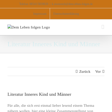
Zum
Telefon: 08541/5839820
|
k.eisenreich@dem-leben-folgen.de
Inhalt
springen
Impressum
Datenschutzerklärung
Literatur Inneres Kind und Männer
Zurück
Vor
Literatur Inneres Kind und Männer
Für alle, die sich erst einmal lieber lesend einem Thema
nähern wollen, hier eine kleine Zusammenstellung von