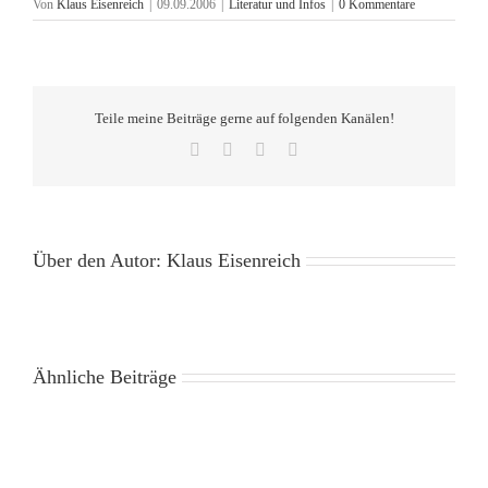
Von
Klaus Eisenreich
|
09.09.2006
|
Literatur und Infos
|
0 Kommentare
Teile meine Beiträge gerne auf folgenden Kanälen!
Facebook
X
Pinterest
E-
Mail
Über den Autor:
Klaus Eisenreich
Ähnliche Beiträge